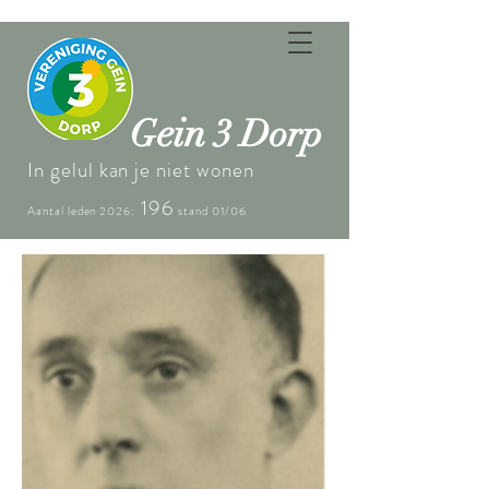
ein
G
3 Dorp
In gelul kan je niet wonen
196
Aantal leden 2026:
stand 01/06