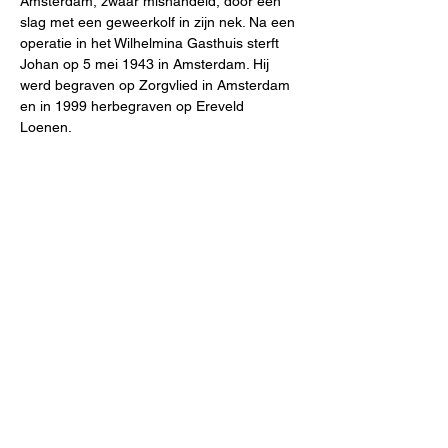
Amsterdam, zwaar mishandeld, door een 
slag met een geweerkolf in zijn nek. Na een 
operatie in het Wilhelmina Gasthuis sterft 
Johan op 5 mei 1943 in Amsterdam. Hij 
werd begraven op Zorgvlied in Amsterdam 
en in 1999 herbegraven op Ereveld 
Loenen. 
Vereniging Gein3dorp
Cornelis Aarnoutsstraat 117
1106 ZE Amsterdam