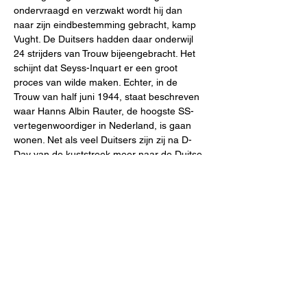
ondervraagd en verzwakt wordt hij dan 
naar zijn eindbestemming gebracht, kamp 
Vught. De Duitsers hadden daar onderwijl 
24 strijders van Trouw bijeengebracht. Het 
schijnt dat Seyss-Inquart er een groot 
proces van wilde maken. Echter, in de 
Trouw van half juni 1944, staat beschreven 
waar Hanns Albin Rauter, de hoogste SS-
vertegenwoordiger in Nederland, is gaan 
wonen. Net als veel Duitsers zijn zij na D-
Day van de kuststreek meer naar de Duitse 
grens verhuisd. Dat zijn adres in Arnhem in 
de krant staat, ziet Rauter als een 
persoonlijke aanval. Daarop wil hij een 
duidelijk voorbeeld stellen. Geen proces, 
maar een ‘Polizeistandgericht’. Op 5 
augustus 1944 worden 24 doodvonnissen 
uitgesproken, een van hen krijgt nog gratie. 
In het vonnis staat ook dat Trouw werd 
gezien aanstichter van overvallen en 
moorden. Op 9 augustus 1944 worden in 