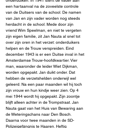
onderduiken. In 1941 sterft de vader aan 
een hartaanval na de zoveelste controle 
van de Duitsers van de school. De namen 
van Jan en zijn vader worden nog steeds 
herdacht in de school. Mede door zijn 
vriend Wim Speelman, en niet te vergeten 
zijn eigen familie, zit Jan Nauta al snel tot 
over zijn oren in het verzet: onderduikers 
helpen en de Trouw verspreiden. Eind 
december 1943 is er een Duitse inval in het 
Amsterdamse Trouw-hoofdkwartier. Vier 
man, waaronder de leider Wiet Dijkman, 
worden opgepakt. Jan duikt onder. Dat 
hebben de verzetshelden onderwijl wel 
geleerd. Na een paar maanden wil hij toch 
zijn vrouw en hun kindje weer zien. Op 4 
mei 1944 wordt hij opgepakt. Zijn zoontje 
blijft alleen achter in de Trompstraat. Jan 
Nauta gaat van het Huis van Bewaring aan 
de Weteringschans naar Den Bosch. 
Daarna voor twee maanden in de SD-
Polizeigefängnis te Haaren. Heftig 