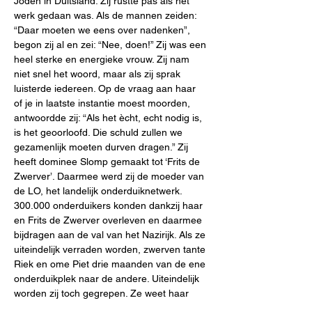
Joden in Duitsland. Zij rustte pas als het 
werk gedaan was. Als de mannen zeiden: 
“Daar moeten we eens over nadenken”, 
begon zij al en zei: “Nee, doen!” Zij was een 
heel sterke en energieke vrouw. Zij nam 
niet snel het woord, maar als zij sprak  
luisterde iedereen. Op de vraag aan haar 
of je in laatste instantie moest moorden, 
antwoordde zij: “Als het ècht, echt nodig is, 
is het geoorloofd. Die schuld zullen we 
gezamenlijk moeten durven dragen.” Zij 
heeft dominee Slomp gemaakt tot ‘Frits de 
Zwerver’. Daarmee werd zij de moeder van 
de LO, het landelijk onderduiknetwerk. 
300.000 onderduikers konden dankzij haar 
en Frits de Zwerver overleven en daarmee 
bijdragen aan de val van het Nazirijk. Als ze 
uiteindelijk verraden worden, zwerven tante 
Riek en ome Piet drie maanden van de ene 
onderduikplek naar de andere. Uiteindelijk 
worden zij toch gegrepen. Ze weet haar 
man vrij te pleiten, ome Piet overleeft. Maar 