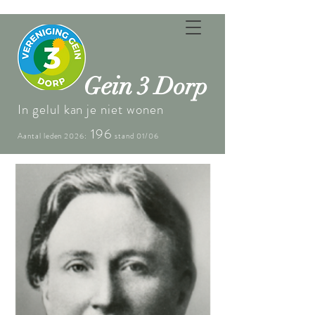
ein
G
3 Dorp
In gelul kan je niet wonen
196
Aantal leden 2026:
stand 01/06