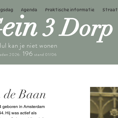
ngsdag
Agenda
Praktische informatie
Straa
ein
G
3 Dorp
lul kan je niet wonen
196
leden 2026:
stand 01/06
n de Baan
4 geboren in Amsterdam 
 Hij was actief als 