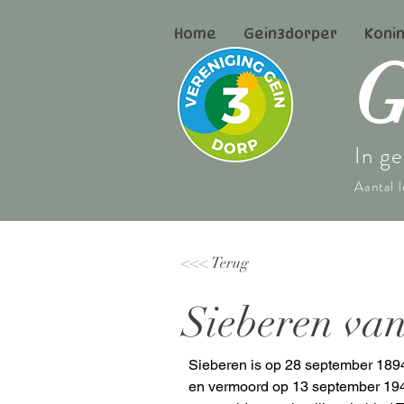
Home
Gein3dorper
Koni
In ge
Aantal 
<<< Terug
Sieberen va
Sieberen is op 28 september 189
en vermoord op 13 september 1944.