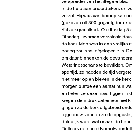
verspreider van het illegale blad T
in de hulp aan onderduikers en v
verzet. Hij was van beroep kanto
(gekozen uit 300 gegadigden) kos
Keizersgrachtkerk. Op dinsdag 5 
Dinsdag, kwamen verzetsstrijder
de kerk. Men was in een vrolijke 
oorlog zou snel afgelopen zijn.
om daar binnenkort de gevangen
Weteringsschans te bevrijden. Om
spertijd, ze hadden de tijd vergete
niet meer op en bleven in de kerk
morgen durfde een aantal hun wa
en lieten ze deze maar liggen in d
kregen de indruk dat er iets niet k
gingen ze de kerk uitgebreid onde
bijgebouw vonden ze de opgesla
duidelijk werd wat er aan de han
Duitsers een hoofdverantwoordelij