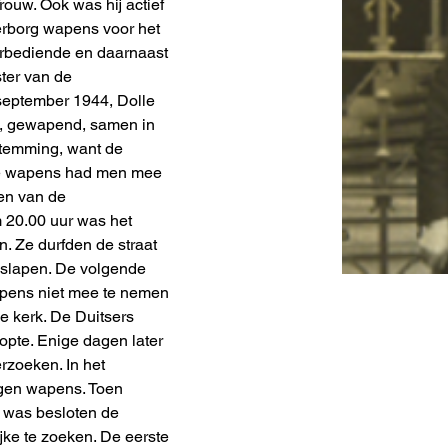
rouw. Ook was hij actief 
erborg wapens voor het 
orbediende en daarnaast 
ter van de 
september 1944, Dolle 
s, gewapend, samen in 
stemming, want de 
 De wapens had men mee 
en van de 
 20.00 uur was het 
n. Ze durfden de straat 
 slapen. De volgende 
pens niet mee te nemen 
e kerk. De Duitsers 
lopte. Enige dagen later 
rzoeken. In het 
gen wapens. Toen 
d was besloten de 
ke te zoeken. De eerste 