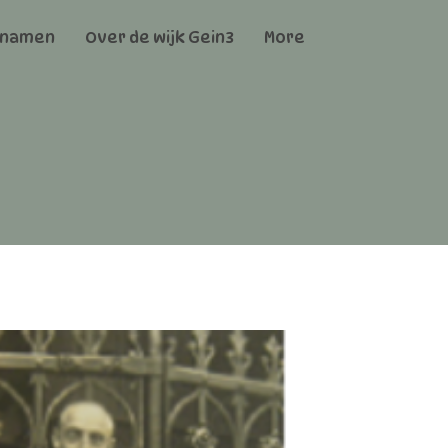
tnamen
Over de wijk Gein3
More